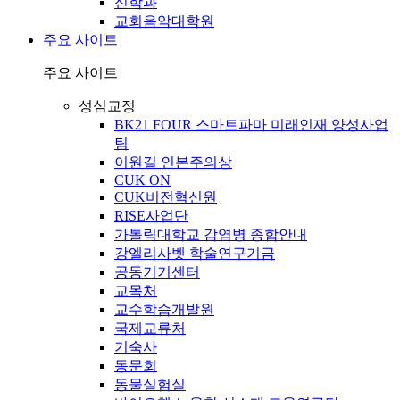
신학과
교회음악대학원
주요 사이트
주요 사이트
성심교정
BK21 FOUR 스마트파마 미래인재 양성사업
팀
이원길 인본주의상
CUK ON
CUK비전혁신원
RISE사업단
가톨릭대학교 감염병 종합안내
강엘리사벳 학술연구기금
공동기기센터
교목처
교수학습개발원
국제교류처
기숙사
동문회
동물실험실