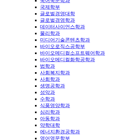
국어국문학과
국제학부
글로벌경영대학
글로벌경영학과
데이터사이언스학과
물리학과
미디어기술콘텐츠학과
바이오로직스공학부
바이오메디컬소프트웨어학과
바이오메디컬화학공학과
법학과
사회복지학과
사회학과
생명공학과
성악과
수학과
식품영양학과
심리학과
아동학과
약학대학
에너지환경공학과
영어영문학부