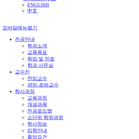
ENGLISH
中文
모바일메뉴열기
전공안내
학과소개
교육목표
취업 및 진로
학과 사무실
교수진
전임교수
겸임·초빙교수
학사과정
교육과정
개설과목
전공로드맵
소단위 학위과정
학사정보
입학안내
졸업요건