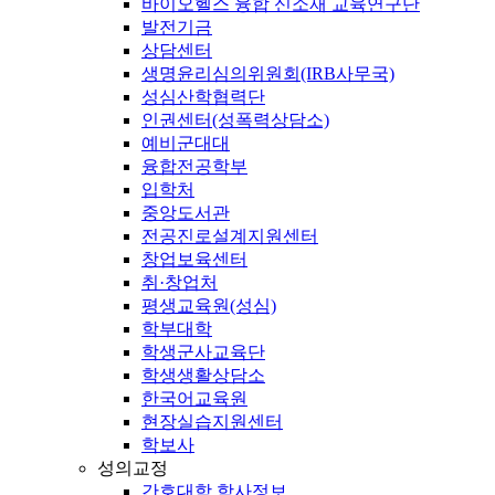
바이오헬스 융합 신소재 교육연구단
발전기금
상담센터
생명윤리심의위원회(IRB사무국)
성심산학협력단
인권센터(성폭력상담소)
예비군대대
융합전공학부
입학처
중앙도서관
전공진로설계지원센터
창업보육센터
취·창업처
평생교육원(성심)
학부대학
학생군사교육단
학생생활상담소
한국어교육원
현장실습지원센터
학보사
성의교정
간호대학 학사정보