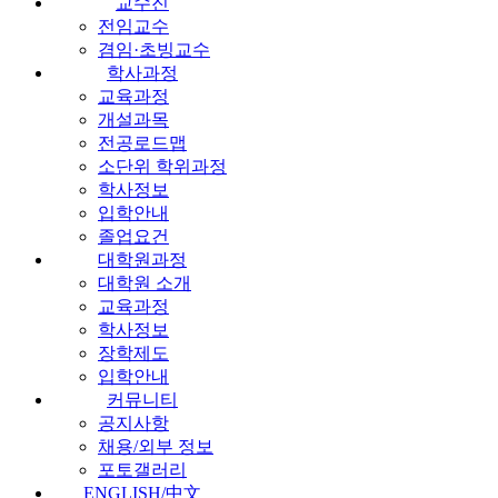
교수진
전임교수
겸임·초빙교수
학사과정
교육과정
개설과목
전공로드맵
소단위 학위과정
학사정보
입학안내
졸업요건
대학원과정
대학원 소개
교육과정
학사정보
장학제도
입학안내
커뮤니티
공지사항
채용/외부 정보
포토갤러리
ENGLISH/中文