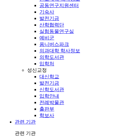
공동연구지원센터
기숙사
발전기금
산학협력단
실험동물연구실
예비군
옴니버스파크
의과대학 학사정보
의학도서관
입학처
성신교정
대신학교
발전기금
신학도서관
입학안내
전례박물관
출판부
학보사
관련 기관
관련 기관