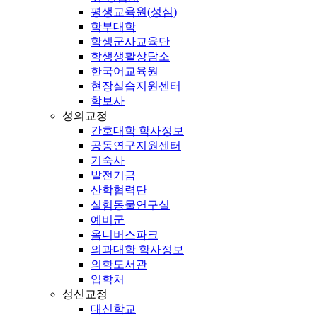
평생교육원(성심)
학부대학
학생군사교육단
학생생활상담소
한국어교육원
현장실습지원센터
학보사
성의교정
간호대학 학사정보
공동연구지원센터
기숙사
발전기금
산학협력단
실험동물연구실
예비군
옴니버스파크
의과대학 학사정보
의학도서관
입학처
성신교정
대신학교