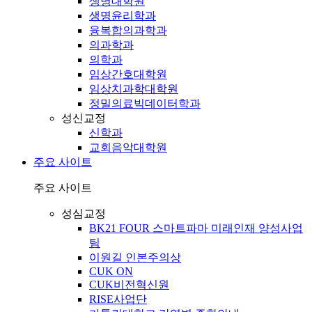
생명대학원
생명윤리학과
융복합의과학과
의과학과
의학과
임상간호대학원
임상치과학대학원
정밀의료빅데이터학과
성신교정
신학과
교회음악대학원
주요 사이트
주요 사이트
성심교정
BK21 FOUR 스마트파마 미래인재 양성사업
팀
이원길 인본주의상
CUK ON
CUK비전혁신원
RISE사업단