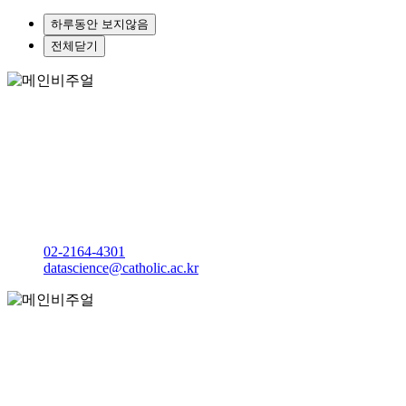
하루동안 보지않음
전체닫기
4차산업의 중심 데이터사이언스
가톨릭대학교
데이터사이언스학과
다솔관 237호
(이공계학사행정팀)
02-2164-4301
datascience@catholic.ac.kr
4차산업의 중심 데이터사이언스
가톨릭대학교
데이터사이언스학과