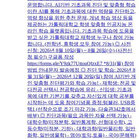
운영합니다. AI기반 기초과목 진단 및 맞춤형 학습
이란 AI를 통해 기초과목에 대한 역량을 진단하고,
역량 향상을 위한 추천 문제, 개념 학습 영상 등을
제공하는 가톨릭대학교 학생 맞춤형 인공지능 온
라인 학습 플랫폼입니다. 기초과목 학습에 도움을
받고 싶은 가톨릭대학교 재학생 누구나 참여 가능
합니다. (전학년, 휴학생 모두 참여 가능) ◎ 사전
신청: 2026년 8월 10일(월) ~ 8월 26일(수) (사전신
청 필수!) 구글폼 작성
https://forms.gle/Y9zk77UttouQfzxE7 *8/31(월) 참여
방법 안내문자 발송예정 ◎ 진단 및 학습: 2026년 8
월 31일(월) ~ 2026년 12월 20일(일) 참여 AI기반 개
인 맞춤형 진단평가와 학습 가능! - 재학생: 전공 및
다전공 선택시 전공학습에 유리 - 신입생: 기초과
목에 대한 기본기를 갖추고 자신있게 대학 공부를
시작하는 데 도움 참여기념품 증정:텀블러, USB중
택1 (선착순으로 조기 마감 가능, 다솔관342호에서
배부) ◎ 진단과목(필요 과목만 자율 선택 가능) -
대학수학(미적분학, 일반통계학, 선형대수학), 고
등수학(미적분, 기하) - 대학과학(일반물리학, 일반
화학, 일반생물학) - 영어(토익,토플) - 국어(문해력)