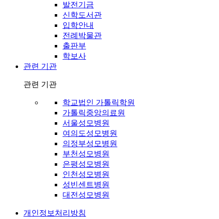
발전기금
신학도서관
입학안내
전례박물관
출판부
학보사
관련 기관
관련 기관
학교법인 가톨릭학원
가톨릭중앙의료원
서울성모병원
여의도성모병원
의정부성모병원
부천성모병원
은평성모병원
인천성모병원
성빈센트병원
대전성모병원
개인정보처리방침