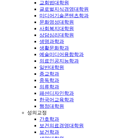
교회법대학원
글로벌지식경영대학원
미디어기술콘텐츠학과
문화영성대학원
사회복지대학원
상담심리대학원
생명과학과
생활문화학과
예술미디어융합학과
의료인공지능학과
일반대학원
종교학과
중독학과
의류학과
패션디자인학과
한국어교육학과
행정대학원
성의교정
간호학과
보건의료경영대학원
보건학과