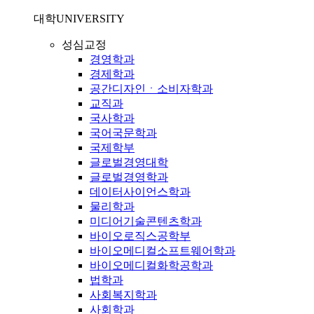
대학
UNIVERSITY
성심교정
경영학과
경제학과
공간디자인ㆍ소비자학과
교직과
국사학과
국어국문학과
국제학부
글로벌경영대학
글로벌경영학과
데이터사이언스학과
물리학과
미디어기술콘텐츠학과
바이오로직스공학부
바이오메디컬소프트웨어학과
바이오메디컬화학공학과
법학과
사회복지학과
사회학과