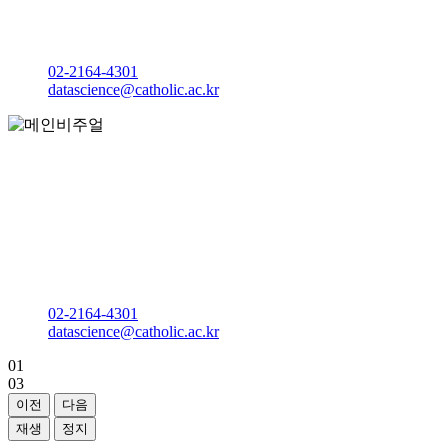
다솔관 237호
(이공계학사행정팀)
02-2164-4301
datascience@catholic.ac.kr
4차산업의 중심 데이터사이언스
가톨릭대학교
데이터사이언스학과
다솔관 237호
(이공계학사행정팀)
02-2164-4301
datascience@catholic.ac.kr
01
03
이전
다음
재생
정지