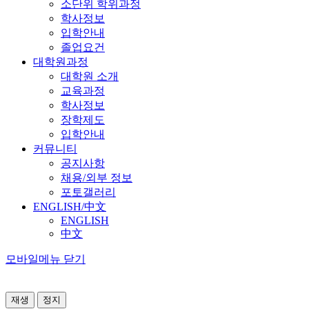
소단위 학위과정
학사정보
입학안내
졸업요건
대학원과정
대학원 소개
교육과정
학사정보
장학제도
입학안내
커뮤니티
공지사항
채용/외부 정보
포토갤러리
ENGLISH/中文
ENGLISH
中文
모바일메뉴 닫기
재생
정지