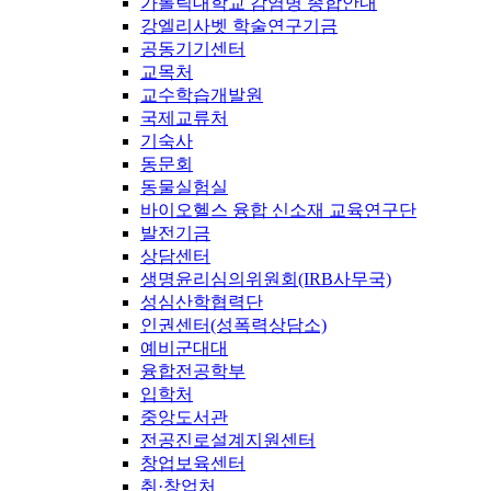
가톨릭대학교 감염병 종합안내
강엘리사벳 학술연구기금
공동기기센터
교목처
교수학습개발원
국제교류처
기숙사
동문회
동물실험실
바이오헬스 융합 신소재 교육연구단
발전기금
상담센터
생명윤리심의위원회(IRB사무국)
성심산학협력단
인권센터(성폭력상담소)
예비군대대
융합전공학부
입학처
중앙도서관
전공진로설계지원센터
창업보육센터
취·창업처