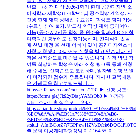
룸 C, B1 (서울시 서초구 강남대로 53길 8/강남역 5
번출구) 신청 대상 2026-1학기 현재 공간디자인·소
비자학과 재학생(1~4학년) 및 공소희망 계열생, 자
전생 현재 재학 상태인 수료유예 학생도 참여 가능
(수료생 참여 불가, 반드시 학적상 재학 중이어야
가능) 공소 제2전공 학생 중 원소속 학과가 RISE 참
여학과인 경우에도 신청가능하며, 잔여석이 있을
때 선발 예정 ※ 현재 여석이 있어 공간디자인소비
자학과 학생이 아니어도 신청을 받고 있습니다. 신
청은 선착순으로 마감될 수 있습니다. 신청 방법 참
여를 희망하는 학생은 아래 신청 링크를 통해 신청
해 주세요. 선착순으로 모집하며, 일자별 신청 인원
이 마감되면 접수가 종료됩니다. 자세한 교육내용
은 카페글을 참고부탁드립니다.
https://cafe.naver.com/conshous/1781 ▶ 신청 링크:
https://forms.gle/jJk92yDiagYAMsQb8 ▶ 아카라
AIoT 스마트홈 실습 키트 안내:
https://aqaralife.shop/product/%EC%95%84%EC
%EC%8A%A4%EB%A7%88%ED%8A%B8-
%ED%99%88%ED%82%A4%ED%8A%B8/33/?
srsltid=AfmBOorZ7t7GPPgwHZVxDfek6DQCdFlOT
☎ 문의 이공계대학행정팀 02-2164-5520