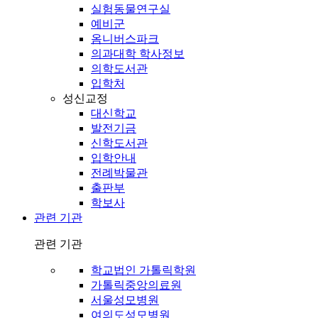
실험동물연구실
예비군
옴니버스파크
의과대학 학사정보
의학도서관
입학처
성신교정
대신학교
발전기금
신학도서관
입학안내
전례박물관
출판부
학보사
관련 기관
관련 기관
학교법인 가톨릭학원
가톨릭중앙의료원
서울성모병원
여의도성모병원