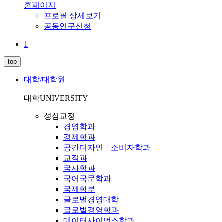
홈페이지
프로필 상세보기
공동연구신청
1
top
대학/대학원
대학
UNIVERSITY
성심교정
경영학과
경제학과
공간디자인ㆍ소비자학과
교직과
국사학과
국어국문학과
국제학부
글로벌경영대학
글로벌경영학과
데이터사이언스학과