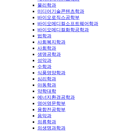
물리학과
미디어기술콘텐츠학과
바이오로직스공학부
바이오메디컬소프트웨어학과
바이오메디컬화학공학과
법학과
사회복지학과
사회학과
생명공학과
성악과
수학과
식품영양학과
심리학과
아동학과
약학대학
에너지환경공학과
영어영문학부
융합전공학부
음악과
의류학과
의생명과학과