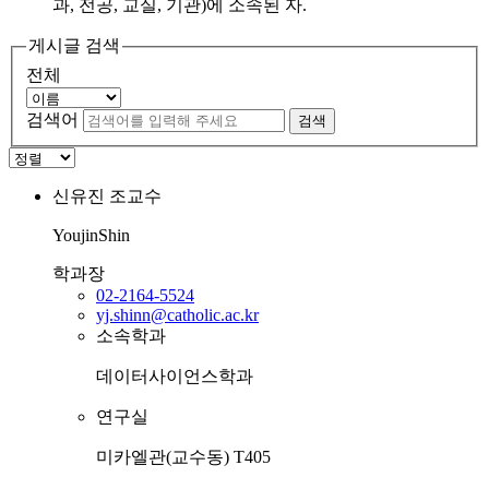
과, 전공, 교실, 기관)에 소속된 자.
게시글 검색
전체
검색어
검색
신유진
조교수
YoujinShin
학과장
02-2164-5524
yj.shinn@catholic.ac.kr
소속학과
데이터사이언스학과
연구실
미카엘관(교수동) T405