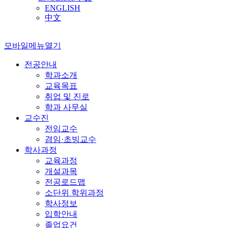
ENGLISH
中文
모바일메뉴열기
전공안내
학과소개
교육목표
취업 및 진로
학과 사무실
교수진
전임교수
겸임·초빙교수
학사과정
교육과정
개설과목
전공로드맵
소단위 학위과정
학사정보
입학안내
졸업요건