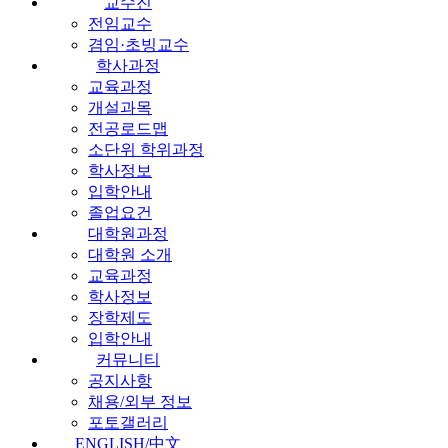
교수진
전임교수
겸임·초빙교수
학사과정
교육과정
개설과목
전공로드맵
소단위 학위과정
학사정보
입학안내
졸업요건
대학원과정
대학원 소개
교육과정
학사정보
장학제도
입학안내
커뮤니티
공지사항
채용/외부 정보
포토갤러리
ENGLISH/中文