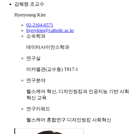
김혜령
조교수
Hyeryoung Kim
02-2164-6571
hyerykim@catholic.ac.kr
소속학과
데이터사이언스학과
연구실
미카엘관(교수동) T817-1
연구분야
헬스케어 혁신, 디자인씽킹과 인공지능 기반 사회
혁신 교육
연구키워드
헬스케어
혼합연구
디자인씽킹
사회혁신