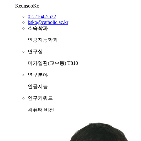
KeunsooKo
02-2164-5522
ksko@catholic.ac.kr
소속학과
인공지능학과
연구실
미카엘관(교수동) T810
연구분야
인공지능
연구키워드
컴퓨터 비전