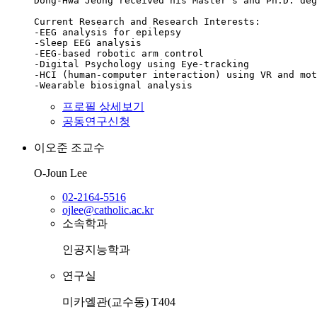
Dong-Hwa Jeong received his Master's and Ph.D. deg
Current Research and Research Interests:

-EEG analysis for epilepsy

-Sleep EEG analysis

-EEG-based robotic arm control

-Digital Psychology using Eye-tracking

-HCI (human-computer interaction) using VR and mot
-Wearable biosignal analysis
프로필 상세보기
공동연구신청
이오준
조교수
O-Joun Lee
02-2164-5516
ojlee@catholic.ac.kr
소속학과
인공지능학과
연구실
미카엘관(교수동) T404