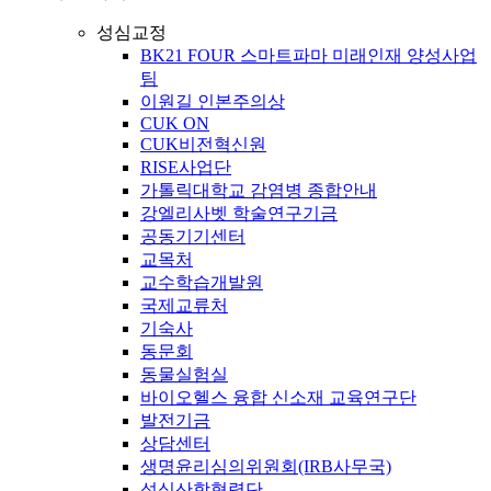
성심교정
BK21 FOUR 스마트파마 미래인재 양성사업
팀
이원길 인본주의상
CUK ON
CUK비전혁신원
RISE사업단
가톨릭대학교 감염병 종합안내
강엘리사벳 학술연구기금
공동기기센터
교목처
교수학습개발원
국제교류처
기숙사
동문회
동물실험실
바이오헬스 융합 신소재 교육연구단
발전기금
상담센터
생명윤리심의위원회(IRB사무국)
성심산학협력단