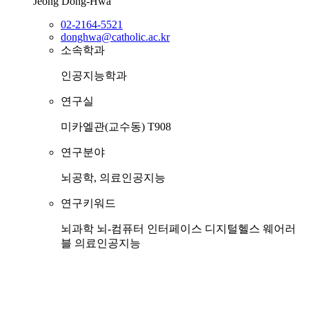
Jeong Dong-Hwa
02-2164-5521
donghwa@catholic.ac.kr
소속학과
인공지능학과
연구실
미카엘관(교수동) T908
연구분야
뇌공학, 의료인공지능
연구키워드
뇌과학
뇌-컴퓨터 인터페이스
디지털헬스
웨어러
블
의료인공지능