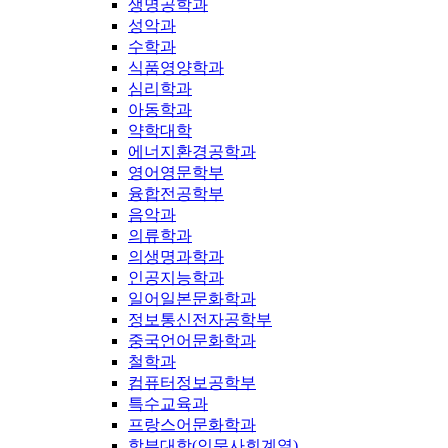
생명공학과
성악과
수학과
식품영양학과
심리학과
아동학과
약학대학
에너지환경공학과
영어영문학부
융합전공학부
음악과
의류학과
의생명과학과
인공지능학과
일어일본문화학과
정보통신전자공학부
중국언어문화학과
철학과
컴퓨터정보공학부
특수교육과
프랑스어문화학과
학부대학(인문사회계열)