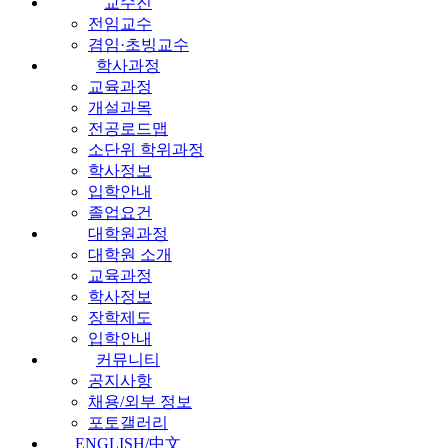
교수진
전임교수
겸임·초빙교수
학사과정
교육과정
개설과목
전공로드맵
소단위 학위과정
학사정보
입학안내
졸업요건
대학원과정
대학원 소개
교육과정
학사정보
장학제도
입학안내
커뮤니티
공지사항
채용/외부 정보
포토갤러리
ENGLISH/中文