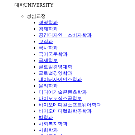
대학
UNIVERSITY
성심교정
경영학과
경제학과
공간디자인ㆍ소비자학과
교직과
국사학과
국어국문학과
국제학부
글로벌경영대학
글로벌경영학과
데이터사이언스학과
물리학과
미디어기술콘텐츠학과
바이오로직스공학부
바이오메디컬소프트웨어학과
바이오메디컬화학공학과
법학과
사회복지학과
사회학과