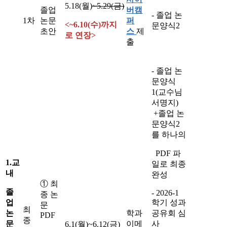
5.18(월)
~5.29(금)
졸업
버캠
- 졸업 논
1차
논문
퍼
<~6.10(수)까지
문양식2
초안
스
제
로 연장>
출
- 졸업 논
문양식
1(교수님
서명지)
+졸업 논
문양식2
를 하나의
PDF 파
1.
교
일로 최종
내
완성
① 최
졸
- 2026-1
종 논
업
학기 성과
문
최
논
학과
공유회 심
PDF
종
문
이메
사
6.1(월)~6.12(금)