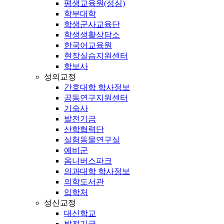
평생교육원(성심)
학부대학
학생군사교육단
학생생활상담소
한국어교육원
현장실습지원센터
학보사
성의교정
간호대학 학사정보
공동연구지원센터
기숙사
발전기금
산학협력단
실험동물연구실
예비군
옴니버스파크
의과대학 학사정보
의학도서관
입학처
성신교정
대신학교
발전기금