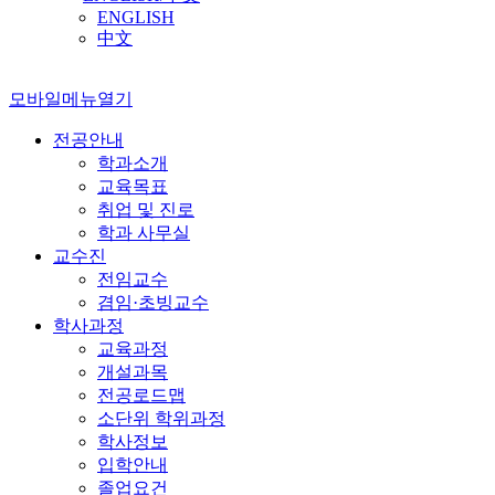
ENGLISH
中文
모바일메뉴열기
전공안내
학과소개
교육목표
취업 및 진로
학과 사무실
교수진
전임교수
겸임·초빙교수
학사과정
교육과정
개설과목
전공로드맵
소단위 학위과정
학사정보
입학안내
졸업요건