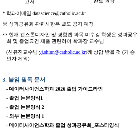
완료 권장
고서
* 학과이메일 datascience@catholic.ac.kr
※ 성과공유회 관련사항은 별도 공지 예정
※ 현재 캡스톤디자인 및 경험랩 과목 미수강 학생은 성과공유
회 및 졸업요건 제출 관련하여 학과장 교수님
(신유진교수님
yj.shinn@catholic.ac.kr
)께 상담 받을 것 (기 승
인자 제외)
3.
붙임 필독 문서
-
데이터사이언스학과 2026 졸업 가이드라인
-
졸업 논문양식1
-
졸업 논문양식 2
-
외부 논문양식 1
-
데이터사이언스학과 졸업 성과공유회_포스터양식