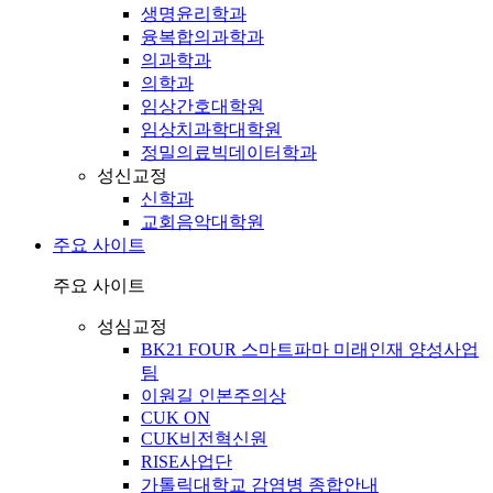
생명윤리학과
융복합의과학과
의과학과
의학과
임상간호대학원
임상치과학대학원
정밀의료빅데이터학과
성신교정
신학과
교회음악대학원
주요 사이트
주요 사이트
성심교정
BK21 FOUR 스마트파마 미래인재 양성사업
팀
이원길 인본주의상
CUK ON
CUK비전혁신원
RISE사업단
가톨릭대학교 감염병 종합안내