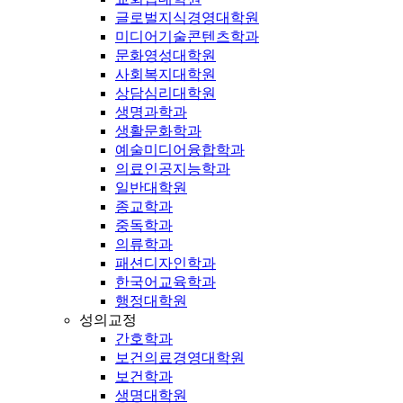
글로벌지식경영대학원
미디어기술콘텐츠학과
문화영성대학원
사회복지대학원
상담심리대학원
생명과학과
생활문화학과
예술미디어융합학과
의료인공지능학과
일반대학원
종교학과
중독학과
의류학과
패션디자인학과
한국어교육학과
행정대학원
성의교정
간호학과
보건의료경영대학원
보건학과
생명대학원