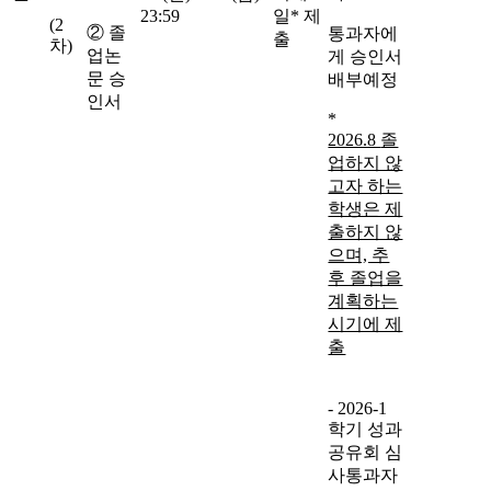
23:59
일* 제
(2
② 졸
통과자에
출
차)
업논
게 승인서
문 승
배부예정
인서
*
2026.8
졸
업하지 않
고자 하는
학생은 제
출하지 않
으며, 추
후 졸업을
계획하는
시기에 제
출
- 2026-1
학기 성과
공유회 심
사통과자