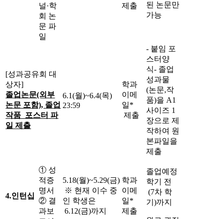
된 논문만
널·학
제출
가능
회 논
문 파
일
- 붙임 포
스터양
식- 졸업
[성과공유회 대
성과물
상자]
학과
(논문,작
졸업논문(외부
이메
6.1(월)~6.4(목)
품)을 A1
논문 포함), 졸업
일*
23:59
사이즈 1
작품 포스터 파
제출
장으로 제
일 제출
작하여 원
본파일을
제출
① 성
졸업예정
적증
5.18(월)~5.29(금)
학과
학기 전
명서
※ 현재 이수 중
이메
(7차 학
4.
인턴십
② 결
인 학생은
일*
기)까지
과보
6.12(금)까지
제출