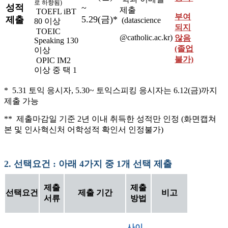
로 하향됨)
성적
~
제출
TOEFL iBT
부여
5.29(금)*
제출
(datascience
80 이상
되지
TOEIC
@catholic.ac.kr)
않음
Speaking 130
(졸업
이상
불가)
OPIC IM2
이상 중 택 1
* 5.31 토익 응시자, 5.30~ 토익스피킹 응시자는 6.12(금)까지
제출 가능
** 제출마감일 기준 2년 이내 취득한 성적만 인정 (화면캡쳐
본 및 인사혁신처 어학성적 확인서 인정불가)
2.
선택요건 : 아래 4가지 중 1개 선택 제출
제출
제출
선택요건
제출 기간
비고
서류
방법
사이