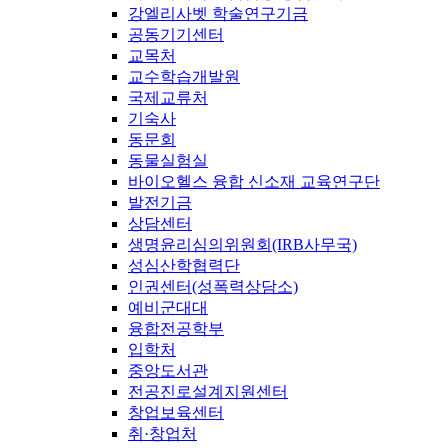
강엘리사벳 학술연구기금
공동기기센터
교목처
교수학습개발원
국제교류처
기숙사
동문회
동물실험실
바이오헬스 융합 신소재 교육연구단
발전기금
상담센터
생명윤리심의위원회(IRB사무국)
성심산학협력단
인권센터(성폭력상담소)
예비군대대
융합전공학부
입학처
중앙도서관
전공진로설계지원센터
창업보육센터
취·창업처