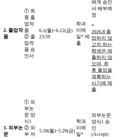
에게 승인
서 배부예
① 최
정
종 졸
업작
학과
*
2.
졸업작
품
이메
6.1(월)~6.12(금)
2026.8
졸
품
② 졸
23:59
일* 제
업하지 않
업작
출
고자 하는
품 승
학생은 제
인서
출하지 않
으며, 추
후 졸업을
계획하는
시기에 제
출
① 외
부논
문 양
외부논문
식1
학과
양식1 승
3.
외부논
② 외
이메
인
5.18(월)~5.29(금)
문
부 저
일*
(Accept)